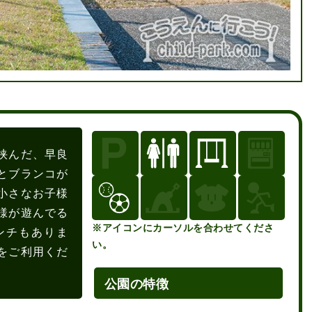
挟んだ、早良
とブランコが
小さなお子様
様が遊んでる
※アイコンにカーソルを合わせてくださ
ンチもありま
い。
をご利用くだ
公園の特徴